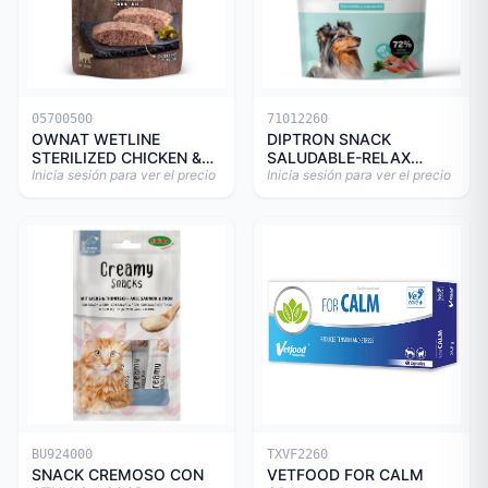
05700500
71012260
OWNAT WETLINE
DIPTRON SNACK
STERILIZED CHICKEN &
SALUDABLE-RELAX
TURKEY CAT 85gr
Inicia sesión para ver el precio
150GR
Inicia sesión para ver el precio
BU924000
TXVF2260
SNACK CREMOSO CON
VETFOOD FOR CALM