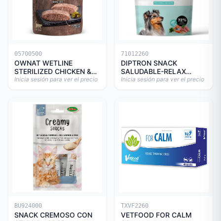
05700500
71012260
OWNAT WETLINE
DIPTRON SNACK
STERILIZED CHICKEN &
SALUDABLE-RELAX
TURKEY CAT 85gr
Inicia sesión para ver el precio
150GR
Inicia sesión para ver el precio
BU924000
TXVF2260
SNACK CREMOSO CON
VETFOOD FOR CALM