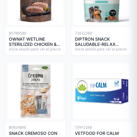
05700500
71012260
OWNAT WETLINE
DIPTRON SNACK
STERILIZED CHICKEN &
SALUDABLE-RELAX
TURKEY CAT 85gr
Inicia sesión para ver el precio
150GR
Inicia sesión para ver el precio
BU924000
TXVF2260
SNACK CREMOSO CON
VETFOOD FOR CALM