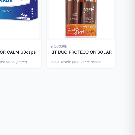
YHDUOSUN
OR CALM 60caps
KIT DUO PROTECCION SOLAR
ara ver el precio
Inicia sesión para ver el precio