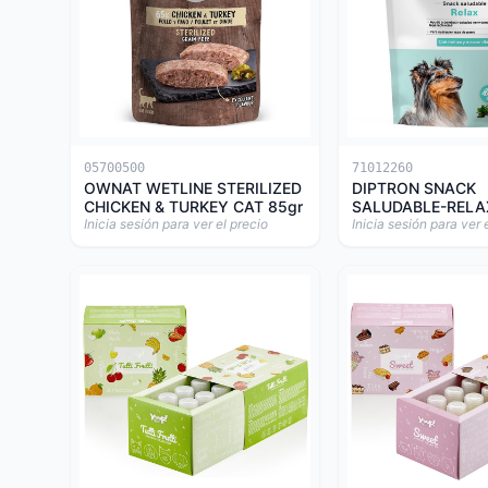
05700500
71012260
OWNAT WETLINE STERILIZED
DIPTRON SNACK
CHICKEN & TURKEY CAT 85gr
SALUDABLE-RELA
Inicia sesión para ver el precio
Inicia sesión para ver 