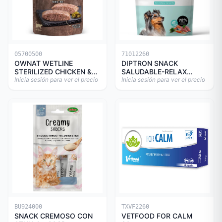
05700500
71012260
OWNAT WETLINE
DIPTRON SNACK
STERILIZED CHICKEN &
SALUDABLE-RELAX
TURKEY CAT 85gr
Inicia sesión para ver el precio
150GR
Inicia sesión para ver el precio
BU924000
TXVF2260
SNACK CREMOSO CON
VETFOOD FOR CALM