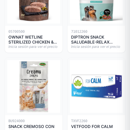
05700500
71012260
OWNAT WETLINE
DIPTRON SNACK
STERILIZED CHICKEN &
SALUDABLE-RELAX
TURKEY CAT 85gr
Inicia sesión para ver el precio
150GR
Inicia sesión para ver el precio
BU924000
TXVF2260
SNACK CREMOSO CON
VETFOOD FOR CALM