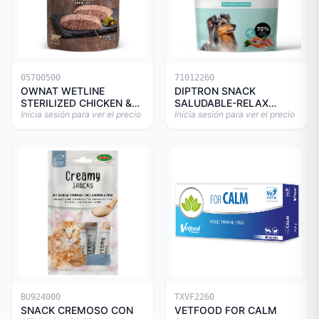
05700500
71012260
OWNAT WETLINE
DIPTRON SNACK
STERILIZED CHICKEN &
SALUDABLE-RELAX
TURKEY CAT 85gr
Inicia sesión para ver el precio
150GR
Inicia sesión para ver el precio
BU924000
TXVF2260
SNACK CREMOSO CON
VETFOOD FOR CALM