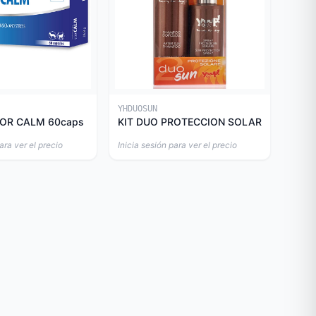
YHDUOSUN
OR CALM 60caps
KIT DUO PROTECCION SOLAR
ara ver el precio
Inicia sesión para ver el precio