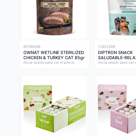
05700500
71012260
OWNAT WETLINE STERILIZED
DIPTRON SNACK
CHICKEN & TURKEY CAT 85gr
SALUDABLE-RELA
Inicia sesión para ver el precio
Inicia sesión para ver 