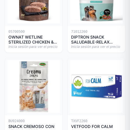
05700500
71012260
OWNAT WETLINE
DIPTRON SNACK
STERILIZED CHICKEN &
SALUDABLE-RELAX
TURKEY CAT 85gr
Inicia sesión para ver el precio
150GR
Inicia sesión para ver el precio
BU924000
TXVF2260
SNACK CREMOSO CON
VETFOOD FOR CALM