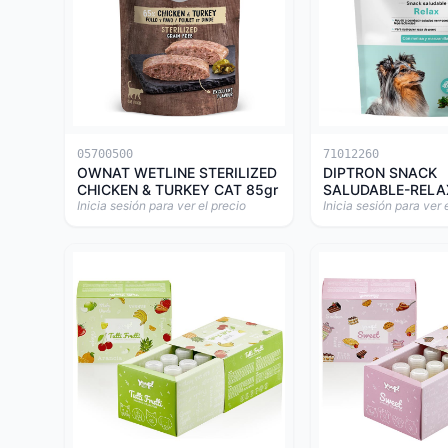
05700500
71012260
OWNAT WETLINE STERILIZED
DIPTRON SNACK
CHICKEN & TURKEY CAT 85gr
SALUDABLE-RELA
Inicia sesión para ver el precio
Inicia sesión para ver 