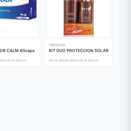
YHDUOSUN
OR CALM 60caps
KIT DUO PROTECCION SOLAR
ara ver el precio
Inicia sesión para ver el precio