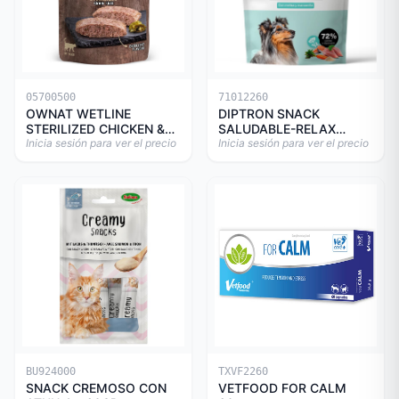
05700500
71012260
OWNAT WETLINE
DIPTRON SNACK
STERILIZED CHICKEN &
SALUDABLE-RELAX
TURKEY CAT 85gr
Inicia sesión para ver el precio
150GR
Inicia sesión para ver el precio
BU924000
TXVF2260
SNACK CREMOSO CON
VETFOOD FOR CALM