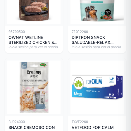
05700500
71012260
OWNAT WETLINE
DIPTRON SNACK
STERILIZED CHICKEN &
SALUDABLE-RELAX
TURKEY CAT 85gr
Inicia sesión para ver el precio
150GR
Inicia sesión para ver el precio
BU924000
TXVF2260
SNACK CREMOSO CON
VETFOOD FOR CALM