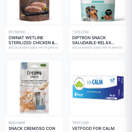
05700500
71012260
OWNAT WETLINE
DIPTRON SNACK
STERILIZED CHICKEN &
SALUDABLE-RELAX
TURKEY CAT 85gr
Inicia sesión para ver el precio
150GR
Inicia sesión para ver el precio
BU924000
TXVF2260
SNACK CREMOSO CON
VETFOOD FOR CALM