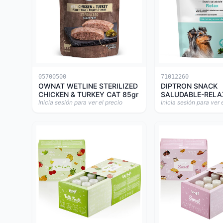
05700500
71012260
OWNAT WETLINE STERILIZED
DIPTRON SNACK
CHICKEN & TURKEY CAT 85gr
SALUDABLE-RELA
Inicia sesión para ver el precio
Inicia sesión para ver 