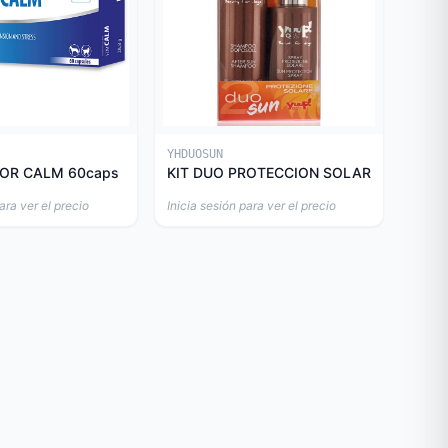
YHDUOSUN
OR CALM 60caps
KIT DUO PROTECCION SOLAR
ara ver el precio
Inicia sesión para ver el precio